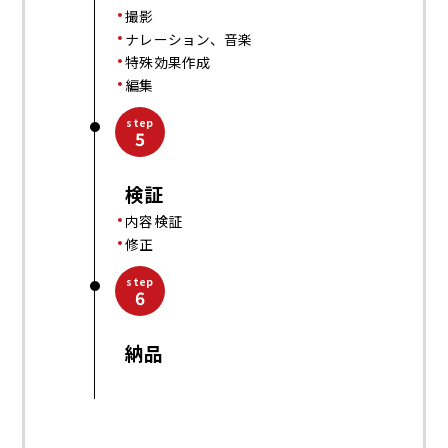
撮影
ナレーション、音楽
特殊効果作成
編集
step
5
検証
内容検証
修正
step
6
納品