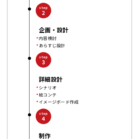
step
2
企画・設計
内容検討
あらすじ設計
step
3
詳細設計
シナリオ
絵コンテ
イメージボード作成
step
4
制作